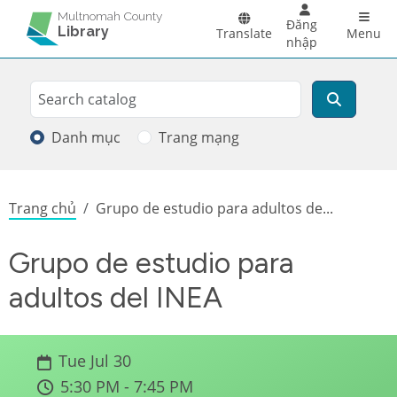
Skip to main content
Main 
Multnomah County
Đăng
Library
Translate
Menu
nhập
Search
Tìm kiếm
Danh mục
Trang mạng
Breadcrumb
Trang chủ
Grupo de estudio para adultos de...
Grupo de estudio para
adultos del INEA
Tue Jul 30
5:30 PM - 7:45 PM