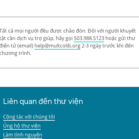
Tất cả mọi người đều được chào đón. Đối với người khuyết
tật cần dịch vụ trợ giúp, hãy gọi
503.988.5123
hoặc gửi thư
điện tử (email)
help@multcolib.org
2-3 ngày trước khi đến
chương trình.
Liên quan đến thư viện
Cộng tác với chúng tôi
Ủng hộ thư viện
Làm tình nguyện