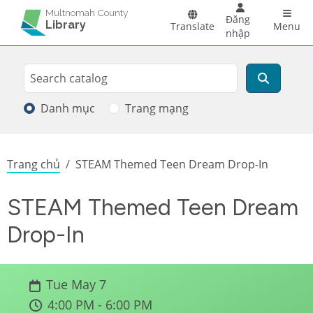
Skip to main content
Main 
Multnomah County
Đăng
Library
Translate
Menu
nhập
Search
Tìm kiếm
Danh mục
Trang mạng
Breadcrumb
Trang chủ
STEAM Themed Teen Dream Drop-In
STEAM Themed Teen Dream
Drop-In
Tue May 7
4:00 PM - 6:00 PM