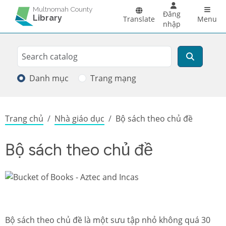
Skip to main content
Main 
Multnomah County
Đăng
Library
Translate
Menu
nhập
Search
Tìm kiếm
Danh mục
Trang mạng
Breadcrumb
Trang chủ
Nhà giáo dục
Bộ sách theo chủ đề
Bộ sách theo chủ đề
Bộ sách theo chủ đề là một sưu tập nhỏ không quá 30