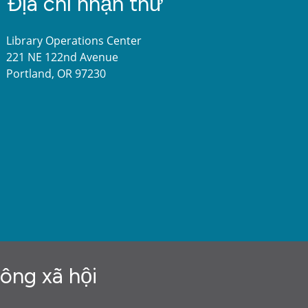
Địa chỉ nhận thư
Library Operations Center
221 NE 122nd Avenue
Portland, OR 97230
hông xã hội