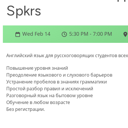
Spkrs
Wed Feb 14
5:30 PM - 7:00 PM
Английский язык для русскоговорящих студентов все
Повышение уровня знаний
Преодоление языкового и слухового барьеров
Устранение пробелов в знаниях грамматики
Простой разбор правил и исключений
Разговорный язык на бытовом уровне
Обучение в любом возрасте
Без регистрации.