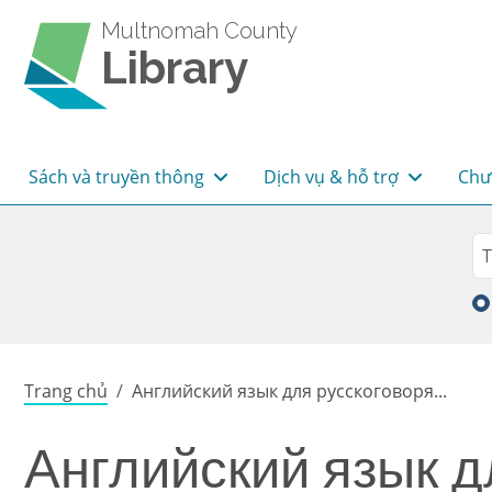
Skip to main content
Multnomah County
Library
Main navigation
Sách và truyền thông
Dịch vụ & hỗ trợ
Chư
Sea
Tì
Breadcrumb
Trang chủ
Английский язык для русскоговоря...
Английский язык д