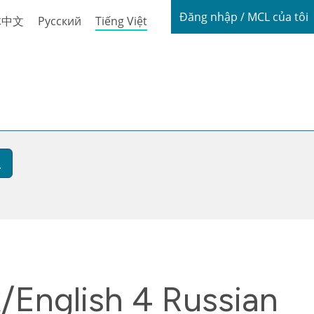
Login / My
Đăng nhập / MCL của tôi
体中文
Русский
Tiếng Việt
English 4 Russian