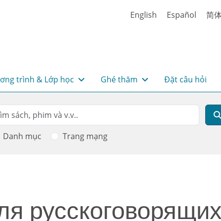
English
Español
简
ơng trình & Lớp học
Ghé thăm
Đặt câu hỏi
rch
m kiếm
Danh mục
Trang mạng
ля русскоговорящих/