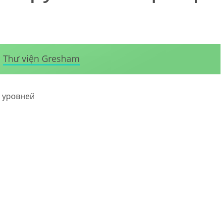
Thư viện Gresham
х уровней