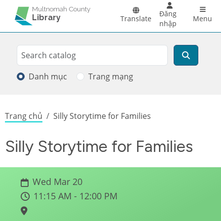
Skip to main content
Main 
Multnomah County
Đăng
Library
Translate
Menu
nhập
Search
Tìm kiếm
Danh mục
Trang mạng
Breadcrumb
Trang chủ
Silly Storytime for Families
Silly Storytime for Families
Wed Mar 20
11:15 AM - 12:00 PM