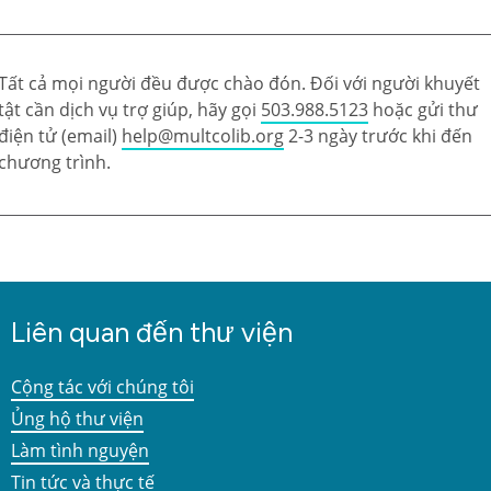
Tất cả mọi người đều được chào đón. Đối với người khuyết
tật cần dịch vụ trợ giúp, hãy gọi
503.988.5123
hoặc gửi thư
điện tử (email)
help@multcolib.org
2-3 ngày trước khi đến
chương trình.
Liên quan đến thư viện
Cộng tác với chúng tôi
Ủng hộ thư viện
Làm tình nguyện
Tin tức và thực tế