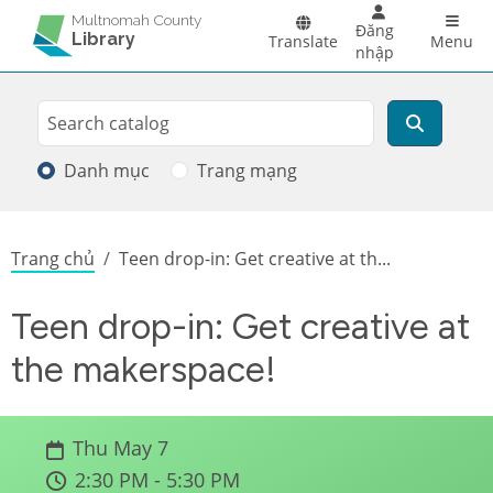
Skip to main content
Main 
Multnomah County
Đăng
Library
Translate
Menu
nhập
Search
Tìm kiếm
Danh mục
Trang mạng
Breadcrumb
Trang chủ
Teen drop-in: Get creative at th...
Teen drop-in: Get creative at
the makerspace!
Thu May 7
2:30 PM - 5:30 PM