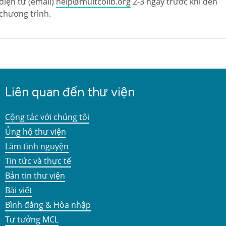
điện tử (email)
help@multcolib.org
2-3 ngày trước khi đến
chương trình.
Liên quan đến thư viện
Cộng tác với chúng tôi
Ủng hộ thư viện
Làm tình nguyện
Tin tức và thực tế
Bản tin thư viện
Bài viết
Bình đẳng & Hòa nhập
Tư tưởng MCL