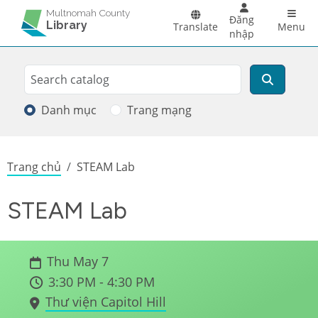
Skip to main content
Main 
Multnomah County
Đăng
Library
Translate
Menu
nhập
Search
Tìm kiếm
Danh mục
Trang mạng
Breadcrumb
Trang chủ
STEAM Lab
STEAM Lab
Thu May 7
3:30 PM - 4:30 PM
Thư viện Capitol Hill