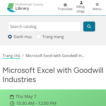
Skip to main content
Main 
Multnomah County
Đăng
Library
Translate
Menu
nhập
Search
Tìm kiếm
Danh mục
Trang mạng
Breadcrumb
Trang chủ
Microsoft Excel with Goodwill In...
Microsoft Excel with Goodwill
Industries
Thu May 7
10:30 AM - 12:00 PM