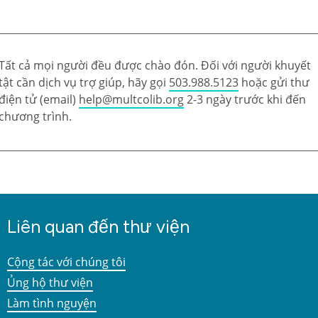
Tất cả mọi người đều được chào đón. Đối với người khuyết
tật cần dịch vụ trợ giúp, hãy gọi
503.988.5123
hoặc gửi thư
điện tử (email)
help@multcolib.org
2-3 ngày trước khi đến
chương trình.
Liên quan đến thư viện
Cộng tác với chúng tôi
Ủng hộ thư viện
Làm tình nguyện