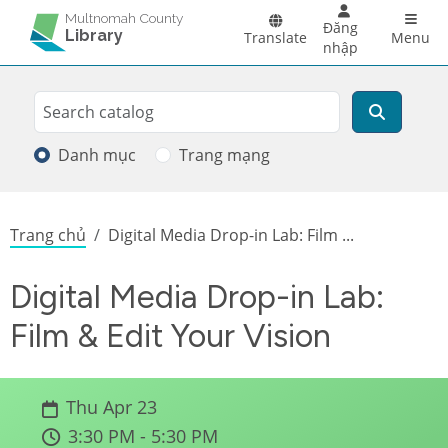
Skip to main content
Main 
Multnomah County
Đăng
Library
Translate
Menu
nhập
Search
Tìm kiếm
Danh mục
Trang mạng
Breadcrumb
Trang chủ
Digital Media Drop-in Lab: Film ...
Digital Media Drop-in Lab:
Film & Edit Your Vision
Thu Apr 23
3:30 PM - 5:30 PM