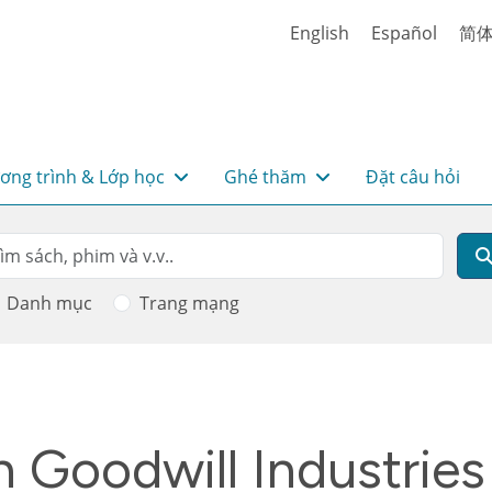
English
Español
简
ơng trình & Lớp học
Ghé thăm
Đặt câu hỏi
rch
m kiếm
Danh mục
Trang mạng
h Goodwill Industries