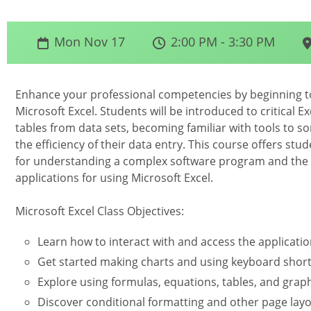
Mon Nov 17
2:00 PM - 3:30 PM
Enhance your professional competencies by beginning to u
Microsoft Excel. Students will be introduced to critical 
tables from data sets, becoming familiar with tools to so
the efficiency of their data entry. This course offers stu
for understanding a complex software program and the o
applications for using Microsoft Excel.
Microsoft Excel Class Objectives:
Learn how to interact with and access the applicatio
Get started making charts and using keyboard short
Explore using formulas, equations, tables, and grap
Discover conditional formatting and other page layo