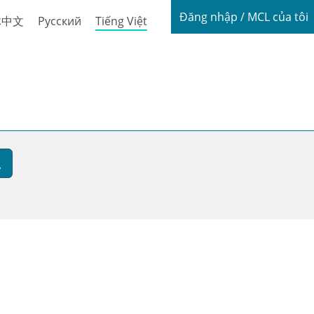
Login / My
Đăng nhập / MCL của tôi
体中文
Русский
Tiếng Việt