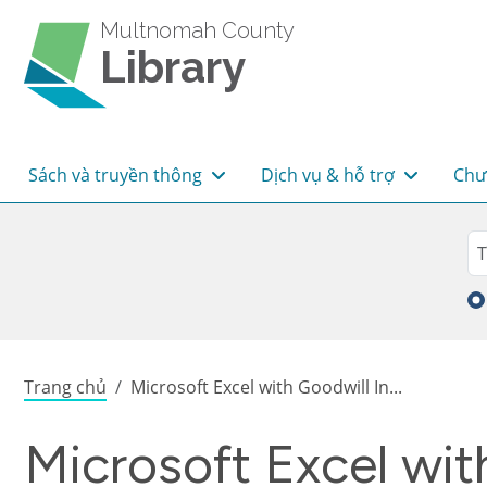
Skip to main content
Multnomah County
Library
Main navigation
Sách và truyền thông
Dịch vụ & hỗ trợ
Chư
Sea
Tì
Breadcrumb
Trang chủ
Microsoft Excel with Goodwill In...
Microsoft Excel wit