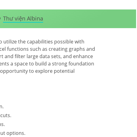
Thư viện Albina
tilize the capabilities possible with
Excel functions such as creating graphs and
rt and filter large data sets, and enhance
dents a space to build a strong foundation
pportunity to explore potential
n.
cuts.
hs.
ut options.