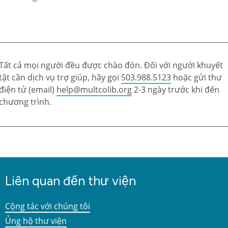
Tất cả mọi người đều được chào đón. Đối với người khuyết
tật cần dịch vụ trợ giúp, hãy gọi
503.988.5123
hoặc gửi thư
điện tử (email)
help@multcolib.org
2-3 ngày trước khi đến
chương trình.
Liên quan đến thư viện
Cộng tác với chúng tôi
Ủng hộ thư viện