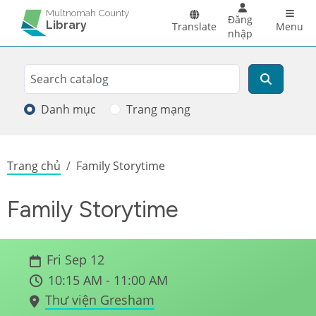
Skip to main content
Main 
Multnomah County
Đăng
Library
Translate
Menu
nhập
Search
Tìm kiếm
Danh mục
Trang mạng
Breadcrumb
Trang chủ
Family Storytime
Family Storytime
Fri Sep 12
10:15 AM - 11:00 AM
Thư viện Gresham