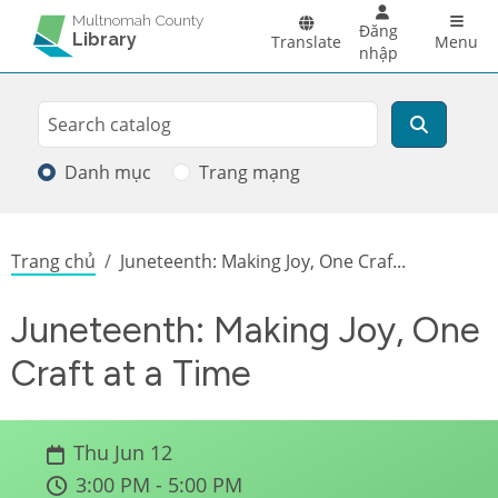
Skip to main content
Main 
Multnomah County
Đăng
Library
Translate
Menu
nhập
Search
Tìm kiếm
Danh mục
Trang mạng
Breadcrumb
Trang chủ
Juneteenth: Making Joy, One Craf...
Juneteenth: Making Joy, One
Craft at a Time
Thu Jun 12
3:00 PM - 5:00 PM