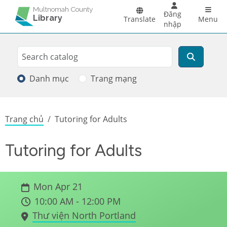
Skip to main content
Main 
Multnomah County
Đăng
Library
Translate
Menu
nhập
Search
Tìm kiếm
Danh mục
Trang mạng
Breadcrumb
Trang chủ
Tutoring for Adults
Tutoring for Adults
Mon Apr 21
10:00 AM - 12:00 PM
Thư viện North Portland