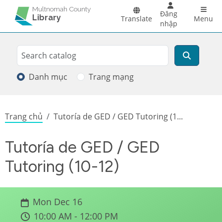
Skip to main content
Main 
Multnomah County
Đăng
Library
Translate
Menu
nhập
Search
Tìm kiếm
Danh mục
Trang mạng
Breadcrumb
Trang chủ
Tutoría de GED / GED Tutoring (1...
Tutoría de GED / GED
Tutoring (10-12)
Mon Dec 16
10:00 AM - 12:00 PM