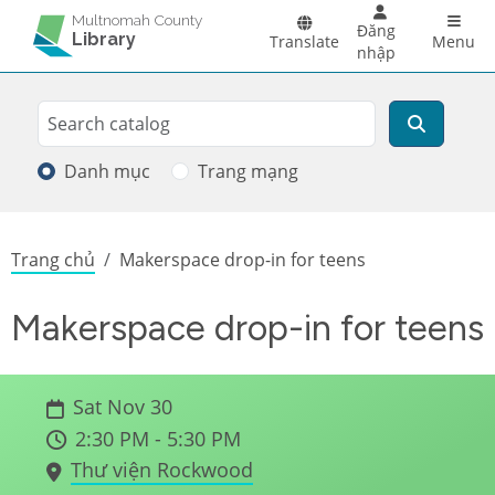
Skip to main content
Main 
Multnomah County
Đăng
Library
Translate
Menu
nhập
Search
Tìm kiếm
Danh mục
Trang mạng
Breadcrumb
Trang chủ
Makerspace drop-in for teens
Makerspace drop-in for teens
Sat Nov 30
2:30 PM - 5:30 PM
Thư viện Rockwood