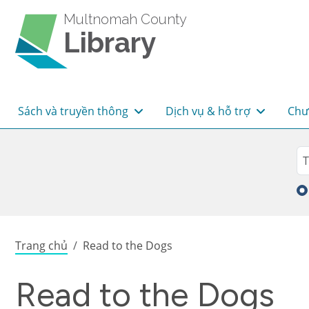
Skip to main content
Multnomah County
Library
Main navigation
Sách và truyền thông
Dịch vụ & hỗ trợ
Chư
Sea
Tì
Breadcrumb
Trang chủ
Read to the Dogs
Read to the Dogs