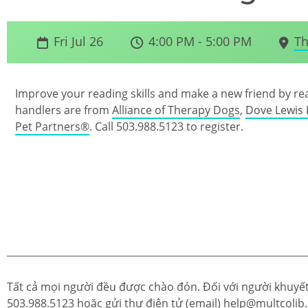
Fri Jul 26
4:00 PM - 5:00 PM
Th
Improve your reading skills and make a new friend by re
handlers are from
Alliance of Therapy Dogs
,
Dove Lewis 
Pet Partners®
. Call 503.988.5123 to register.
Tất cả mọi người đều được chào đón. Đối với người khuyết 
503.988.5123
hoặc gửi thư điện tử (email)
help@multcolib