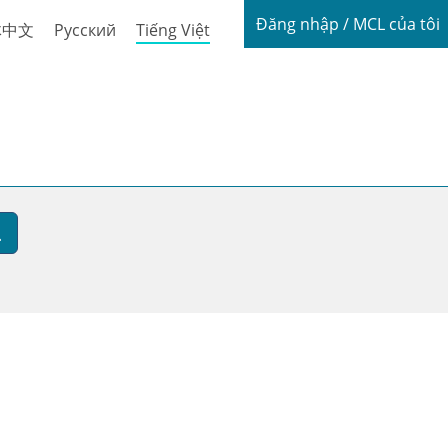
Login / My
Đăng nhập / MCL của tôi
体中文
Русский
Tiếng Việt