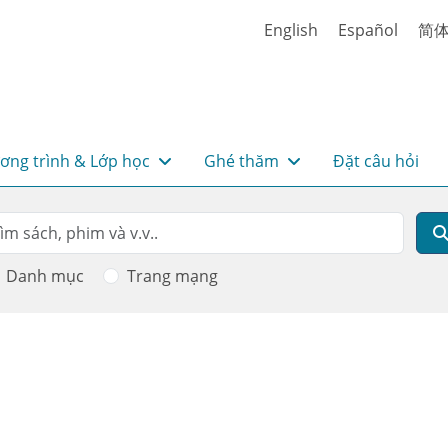
English
Español
简
ơng trình & Lớp học
Ghé thăm
Đặt câu hỏi
rch
m kiếm
Danh mục
Trang mạng