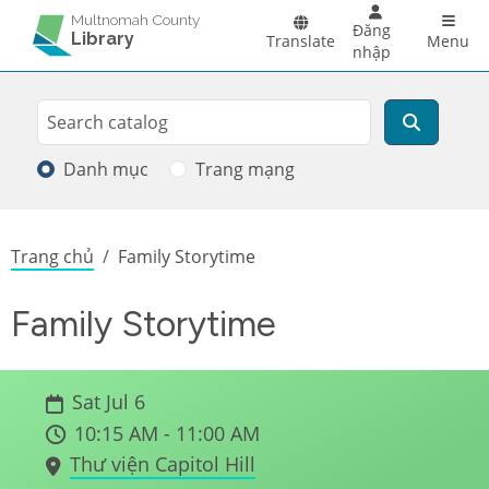
Skip to main content
Main 
Multnomah County
Đăng
Library
Translate
Menu
nhập
Search
Tìm kiếm
Danh mục
Trang mạng
Breadcrumb
Trang chủ
Family Storytime
Family Storytime
Sat Jul 6
10:15 AM - 11:00 AM
Thư viện Capitol Hill