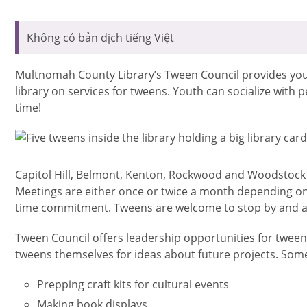
Không có bản dịch tiếng Việt
Multnomah County Library’s Tween Council provides yout
library on services for tweens. Youth can socialize with 
time!
Ảnh
Capitol Hill, Belmont, Kenton, Rockwood and Woodstock l
Meetings are either once or twice a month depending on 
time commitment. Tweens are welcome to stop by and a
Tween Council offers leadership opportunities for tweens.
tweens themselves for ideas about future projects. Some
Prepping craft kits for cultural events
Making book displays