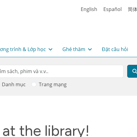
English
Español
简
ơng trình & Lớp học
Ghé thăm
Đặt câu hỏi
rch
m kiếm
Danh mục
Trang mạng
t the library!