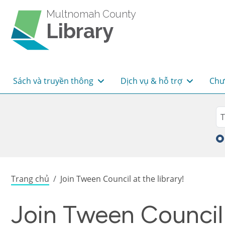
Skip to main content
Multnomah County
Library
Main navigation
Sách và truyền thông
Dịch vụ & hỗ trợ
Chư
Sea
Tì
Breadcrumb
Trang chủ
Join Tween Council at the library!
Join Tween Council a