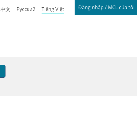
Login / My
Đăng nhập / MCL của tôi
体中文
Русский
Tiếng Việt