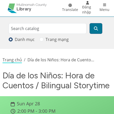
Skip to main content
Main 
Multnomah County
Đăng
Library
Translate
Menu
nhập
Search
Tìm kiếm
Danh mục
Trang mạng
Breadcrumb
Trang chủ
Día de los Niños: Hora de Cuento...
Día de los Niños: Hora de
Cuentos / Bilingual Storytime
Sun Apr 28
2:00 PM - 3:00 PM