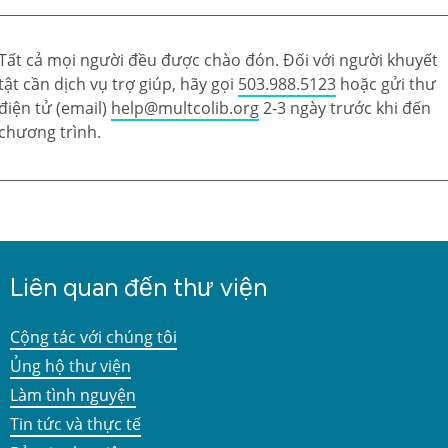
Tất cả mọi người đều được chào đón. Đối với người khuyết
tật cần dịch vụ trợ giúp, hãy gọi
503.988.5123
hoặc gửi thư
điện tử (email)
help@multcolib.org
2-3 ngày trước khi đến
chương trình.
Liên quan đến thư viện
Cộng tác với chúng tôi
Ủng hộ thư viện
Làm tình nguyện
Tin tức và thực tế