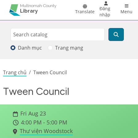
Skip to main content
Main 
Multnomah County
Đăng
Library
Translate
Menu
nhập
Search
Tìm kiếm
Danh mục
Trang mạng
Breadcrumb
Trang chủ
Tween Council
Tween Council
Fri Aug 23
4:00 PM - 5:00 PM
Thư viện Woodstock