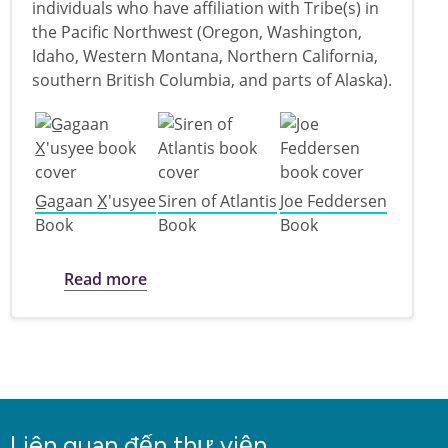
individuals who have affiliation with Tribe(s) in
the Pacific Northwest (Oregon, Washington,
Idaho, Western Montana, Northern California,
southern British Columbia, and parts of Alaska).
G̲agaan X̲'usyee
Siren of Atlantis
Joe Feddersen
Book
Book
Book
about Poetry by PNW Indigenous Poets,
Read more
Liên quan đến thư viện