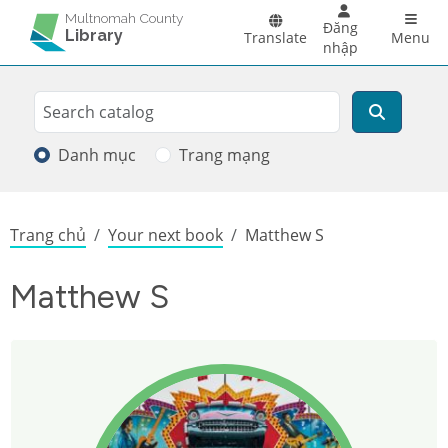
Skip to main content
Main 
Multnomah County
Đăng
Library
Translate
Menu
nhập
Search
Tìm kiếm
Danh mục
Trang mạng
Breadcrumb
Trang chủ
Your next book
Matthew S
Matthew S