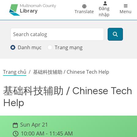
Skip to main content
Main 
Multnomah County
Đăng
Library
Translate
Menu
nhập
Search
Tìm kiếm
Danh mục
Trang mạng
Breadcrumb
Trang chủ
基础科技辅助 / Chinese Tech Help
基础科技辅助 / Chinese Tech
Help
Sun Apr 21
10:00 AM - 11:45 AM