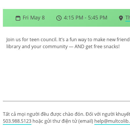
Fri May 8
4:15 PM - 5:45 PM
T
Join us for teen council. It’s a fun way to make new frie
library and your community — AND get free snacks!
Tất cả mọi người đều được chào đón. Đối với người khuyết 
503.988.5123
hoặc gửi thư điện tử (email)
help@multcolib