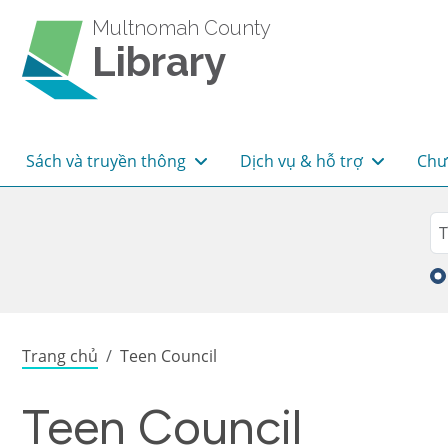
Skip to main content
Multnomah County
Library
Main navigation
Sách và truyền thông
Dịch vụ & hỗ trợ
Chư
Sea
Tì
Breadcrumb
Trang chủ
Teen Council
Teen Council