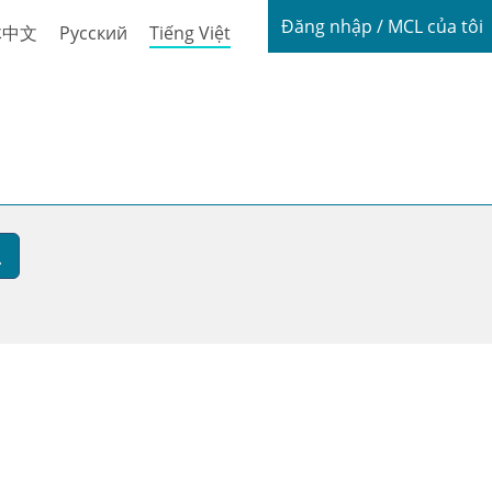
Login / My
Đăng nhập / MCL của tôi
体中文
Русский
Tiếng Việt