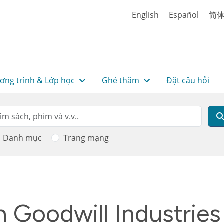
English
Español
简
ơng trình & Lớp học
Ghé thăm
Đặt câu hỏi
rch
m kiếm
Danh mục
Trang mạng
h Goodwill Industries