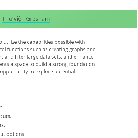
Thư viện Gresham
tilize the capabilities possible with
Excel functions such as creating graphs and
rt and filter large data sets, and enhance
dents a space to build a strong foundation
pportunity to explore potential
n.
cuts.
hs.
ut options.