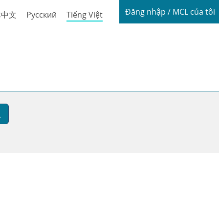
Login / My
Đăng nhập / MCL của tôi
体中文
Русский
Tiếng Việt