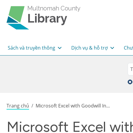
Skip to main content
Multnomah County
Library
Main navigation
Sách và truyền thông
Dịch vụ & hỗ trợ
Chư
Sea
Tì
Breadcrumb
Trang chủ
Microsoft Excel with Goodwill In...
Microsoft Excel wit