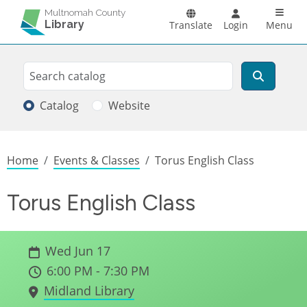
Skip to main content
Main n
Multnomah County
Library
Translate
Login
Menu
Search
Search
Catalog
Website
Breadcrumb
Home
Events & Classes
Torus English Class
Torus English Class
Wed Jun 17
6:00 PM - 7:30 PM
Midland Library