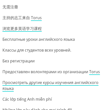
无需注冊
主持的志工来自
Torus
浏览更多英语学习课程
Бесплатные уроки английского языка
Классы для студентов всех уровней.
Без регистрации
Предоставлен волонтерами из организации
Torus
Просмотреть другие курсы изучения английского
языка
Các lớp tiếng Anh miễn phí
Những lớp này dành cho mọi trình độ.