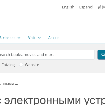
English
Español
简
& classes
Visit
Ask us
rch
arch
Catalog
Website
онными ...
 электронными устр