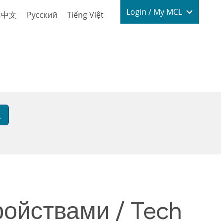
Login / My
Login / My MCL
体中文
Русский
Tiếng Việt
ойствами / Tech