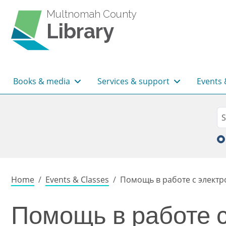
Skip to main content
Multnomah County
Library
Main navigation
Books & media
Services & support
Events 
Sea
Se
Breadcrumb
Home
Events & Classes
Помощь в работе с электр
Помощь в работе с