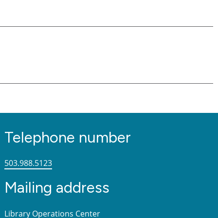
Telephone number
503.988.5123
Mailing address
Library Operations Center