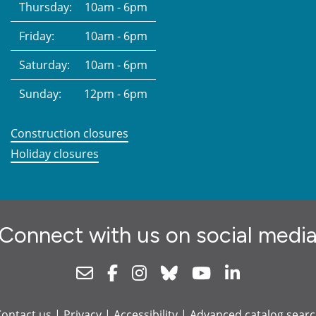
Thursday:
10am - 6pm
Friday:
10am - 6pm
Saturday:
10am - 6pm
Sunday:
12pm - 6pm
Construction closures
Holiday closures
Connect with us on social medi
Newsletter
Facebook
Instagram
Bluesky
Youtube
Linkedin
ontact us
|
Privacy
|
Accessibility
|
Advanced catalog sear