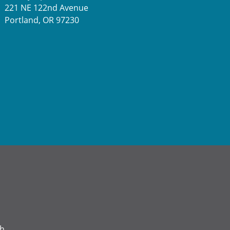
221 NE 122nd Avenue
Portland, OR 97230
a
ch