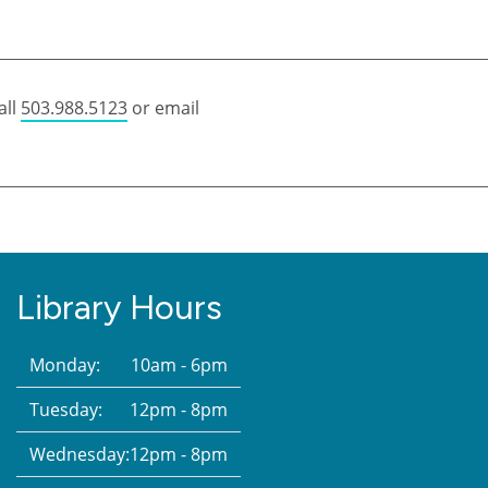
all
503.988.5123
or email
Library Hours
Monday:
10am - 6pm
Tuesday:
12pm - 8pm
Wednesday:
12pm - 8pm