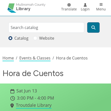
Skip to main content
Main n
Multnomah County
Library
Translate
Login
Menu
Search
Search
Catalog
Website
Breadcrumb
Home
Events & Classes
Hora de Cuentos
Hora de Cuentos
Sat Jun 13
3:00 PM - 4:00 PM
Troutdale Library