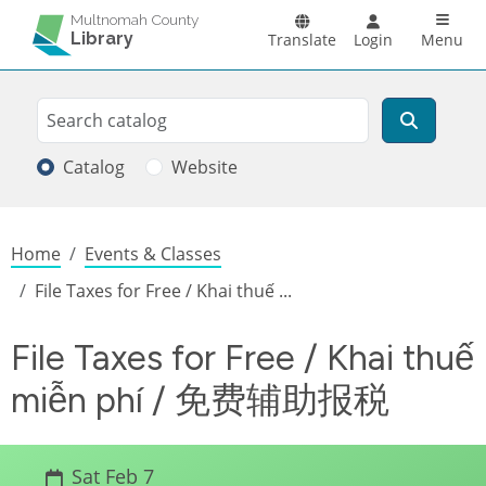
Skip to main content
Main n
Multnomah County
Library
Translate
Login
Menu
Search
Search
Catalog
Website
Breadcrumb
Home
Events & Classes
File Taxes for Free / Khai thuế ...
File Taxes for Free / Khai thuế
miễn phí / 免费辅助报税
Sat Feb 7