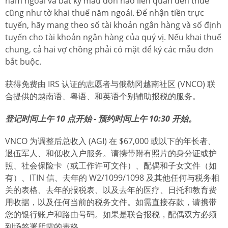
năm ngoái và bất kỳ mẫu đơn nào liên quan đến thuế
cũng như tờ khai thuế năm ngoái. Để nhận tiền trực
tuyến, hãy mang theo số tài khoản ngân hàng và số định
tuyến cho tài khoản ngân hàng của quý vị. Nếu khai thuế
chung, cả hai vợ chồng phải có mặt để ký các mẫu đơn
bắt buộc.
获得免费由 IRS 认证的志愿者与俄勒冈越南社区 (VNCO) 联
合提供的越南语、粤语、和英语个别辅助报税的服务。
登记时间上午 10 点开始 - 预约时间上午 10:30 开始。
VNCO 为调整后总收入 (AGI) 在 $67,000 或以下的年长者、
退伍军人、和低收入户服务。请携带附有照片的身分证或护
照、社会保险卡（或工作许可文件）、配偶和子女文件（如
有）、ITIN 信、去年的 W2/1099/1098 及其他任何与税务相
关的表格、去年的报税表、以及去年的医疗、日托和教育费
用收据，以及任何当前的税务文件。如需直接存款，请携带
您的银行账户和路由号码。如果是联合报税，配偶双方必须
到场签署所需的表格。