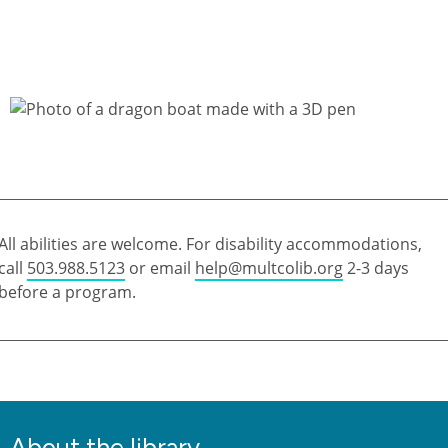
All abilities are welcome. For disability accommodations,
call
503.988.5123
or email
help@multcolib.org
2-3 days
before a program.
About the library