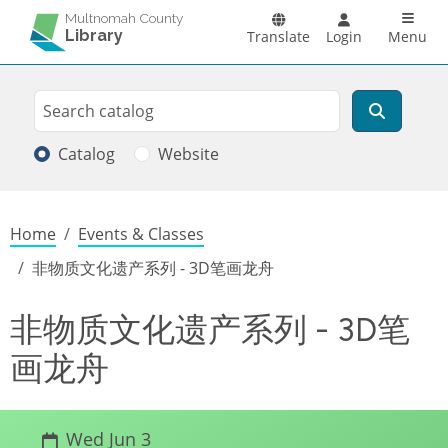
Skip to main content
Main n
Multnomah County
Library
Translate
Login
Menu
Search
Search
Catalog
Website
Breadcrumb
Home
Events & Classes
非物质文化遗产系列 - 3D笔画龙舟
非物质文化遗产系列 - 3D笔
画龙舟
Wed Jun 3