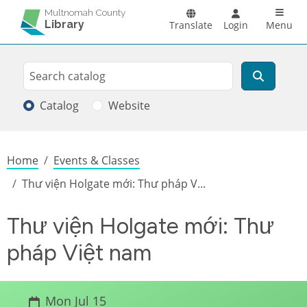
Skip to main content
Main n
Multnomah County
Library
Translate
Login
Menu
Search
Search
Catalog
Website
Breadcrumb
Home
Events & Classes
Thư viện Holgate mới: Thư pháp V...
Thư viện Holgate mới: Thư
pháp Việt nam
Mon Jul 15