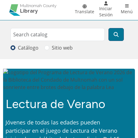
Pasar al contenido principal
Main 
Multnomah County
Iniciar
Library
Translate
Menú
Sesión
Search
Buscar
Catálogo
Sitio web
Multnomah County Library
Lectura de Verano
Jóvenes de todas las edades pueden
participar en el juego de Lectura de Verano