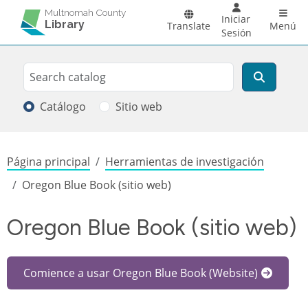
Pasar al contenido principal
Main 
Multnomah County
Iniciar
Library
Translate
Menú
Sesión
Search
Buscar
Catálogo
Sitio web
Sobrescribir enlaces de ayuda a la
Página principal
Herramientas de investigación
Oregon Blue Book (sitio web)
Oregon Blue Book (sitio web)
Comience a usar Oregon Blue Book (Website)