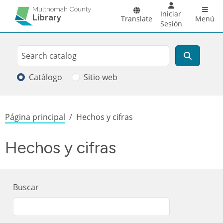
Pasar al contenido principal
Main 
Multnomah County
Iniciar
Library
Translate
Menú
Sesión
Search
Buscar
Catálogo
Sitio web
Sobrescribir enlaces de ayuda a la
Página principal
Hechos y cifras
Hechos y cifras
Buscar