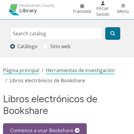
Pasar al contenido principal
Main 
Multnomah County
Iniciar
Library
Translate
Menú
Sesión
Search
Buscar
Catálogo
Sitio web
Sobrescribir enlaces de ayuda a la
Página principal
Herramientas de investigación
Libros electrónicos de Bookshare
Libros electrónicos de
Bookshare
Comience a usar Bookshare