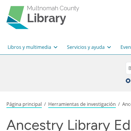
Pasar al contenido principal
Multnomah County
Library
Navegación principal
Libros y multimedia
Servicios y ayuda
Even
Sea
Bu
Sobrescribir enlaces de
Página principal
Herramientas de investigación
Ance
Ancestry Library Ed