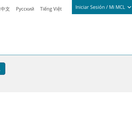
Login / My
Iniciar Sesión / Mi MCL
体中文
Русский
Tiếng Việt