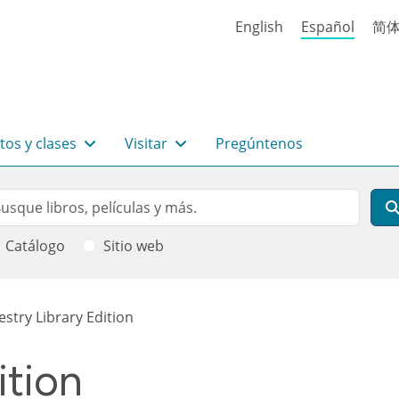
English
Español
简
tos y clases
Visitar
Pregúntenos
rch
scar
Catálogo
Sitio web
 ayuda a la navegación
stry Library Edition
ition