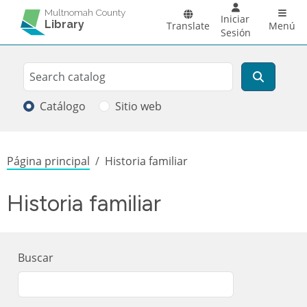
Pasar al contenido principal
Main 
Multnomah County
Iniciar
Library
Translate
Menú
Sesión
Search
Buscar
Catálogo
Sitio web
Sobrescribir enlaces de ayuda a la
Página principal
Historia familiar
Historia familiar
Buscar