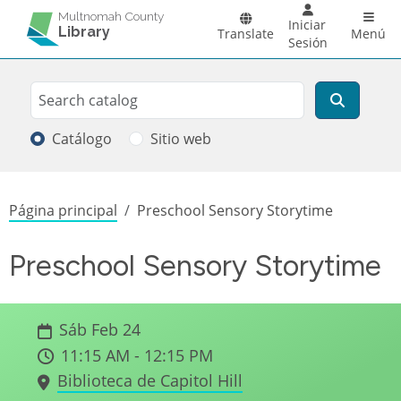
Pasar al contenido principal
Main 
Multnomah County
Iniciar
Library
Translate
Menú
Sesión
Search
Buscar
Catálogo
Sitio web
Sobrescribir enlaces de ayuda a la
Página principal
Preschool Sensory Storytime
Preschool Sensory Storytime
Sáb Feb 24
11:15 AM - 12:15 PM
Biblioteca de Capitol Hill