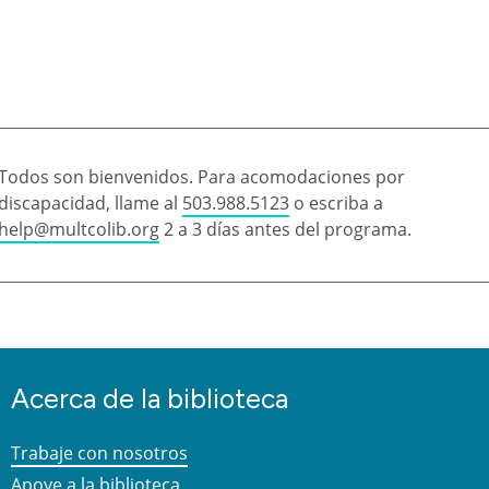
Todos son bienvenidos. Para acomodaciones por
discapacidad, llame al
503.988.5123
o escriba a
help@multcolib.org
2 a 3 días antes del programa.
Acerca de la biblioteca
Trabaje con nosotros
Apoye a la biblioteca