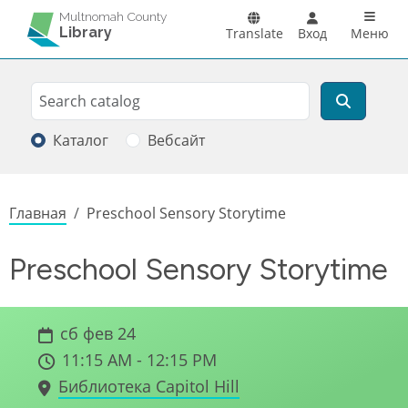
Перейти к основному содержанию
Main n
Multnomah County
Library
Translate
Вход
Меню
Search
Поиск
Каталог
Вебсайт
Строка навигации
Главная
Preschool Sensory Storytime
Preschool Sensory Storytime
сб фев 24
11:15 AM - 12:15 PM
Библиотека Capitol Hill