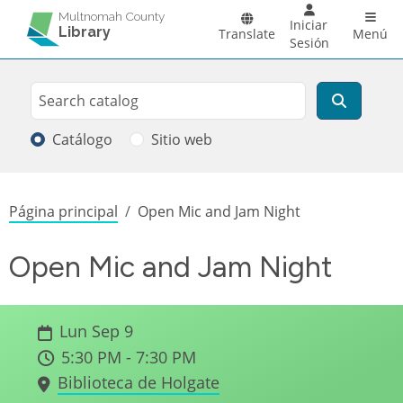
Pasar al contenido principal
Main 
Multnomah County
Iniciar
Library
Translate
Menú
Sesión
Search
Buscar
Catálogo
Sitio web
Sobrescribir enlaces de ayuda a la
Página principal
Open Mic and Jam Night
Open Mic and Jam Night
Lun Sep 9
5:30 PM - 7:30 PM
Biblioteca de Holgate