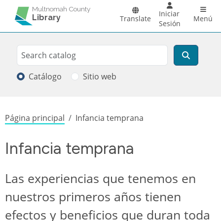
Pasar al contenido principal
Main 
Multnomah County
Iniciar
Library
Translate
Menú
Sesión
Search
Buscar
Catálogo
Sitio web
Sobrescribir enlaces de ayuda a la
Página principal
Infancia temprana
Infancia temprana
Las experiencias que tenemos en
nuestros primeros años tienen
efectos y beneficios que duran toda