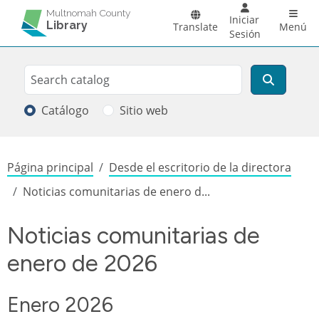
Pasar al contenido principal
Main 
Multnomah County
Iniciar
Library
Translate
Menú
Sesión
Search
Buscar
Catálogo
Sitio web
Sobrescribir enlaces de ayuda a la
Página principal
Desde el escritorio de la directora
Noticias comunitarias de enero d...
Noticias comunitarias de
enero de 2026
Enero 2026