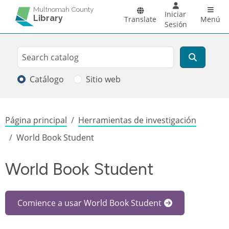
Pasar al contenido principal
Main 
Multnomah County
Iniciar
Library
Translate
Menú
Sesión
Search
Buscar
Catálogo
Sitio web
Sobrescribir enlaces de ayuda a la
Página principal
Herramientas de investigación
World Book Student
World Book Student
Comience a usar World Book Student