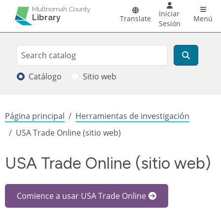
Pasar al contenido principal
Main 
Multnomah County
Iniciar
Library
Translate
Menú
Sesión
Search
Buscar
Catálogo
Sitio web
Sobrescribir enlaces de ayuda a la
Página principal
Herramientas de investigación
USA Trade Online (sitio web)
USA Trade Online (sitio web)
Comience a usar USA Trade Online