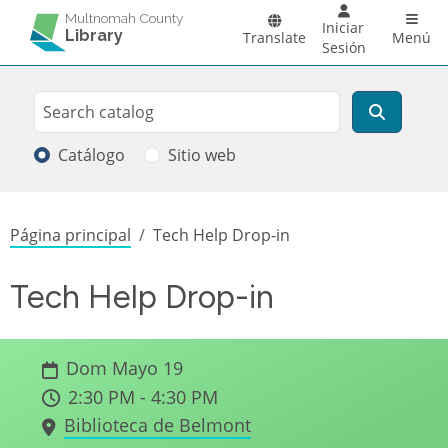
Pasar al contenido principal
Main 
Multnomah County
Iniciar
Library
Translate
Menú
Sesión
Search
Buscar
Catálogo
Sitio web
Sobrescribir enlaces de ayuda a la
Página principal
Tech Help Drop-in
Tech Help Drop-in
Dom Mayo 19
2:30 PM - 4:30 PM
Biblioteca de Belmont