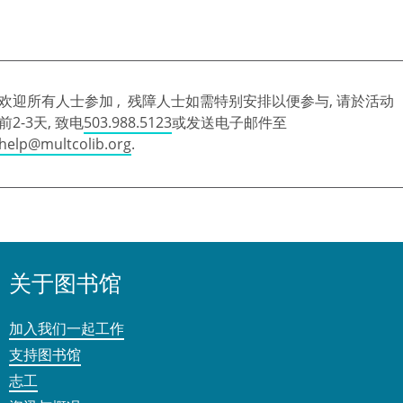
欢迎所有人士参加 , 残障人士如需特别安排以便参与, 请於活动
前2-3天, 致电
503.988.5123
或发送电子邮件至
help@multcolib.org
.
关于图书馆
加入我们一起工作
支持图书馆
志工