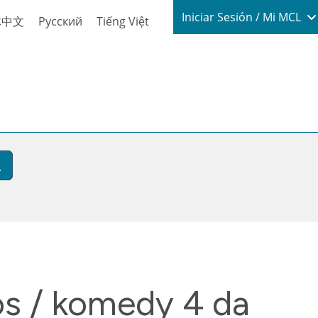
Login / My
Iniciar Sesión / Mi MCL
体中文
Русский
Tiếng Việt
os / komedy 4 da