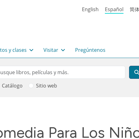
English
Español
简
tos y clases
Visitar
Pregúntenos
rch
scar
Catálogo
Sitio web
 ayuda a la navegación
Comedia Para Los Niñ