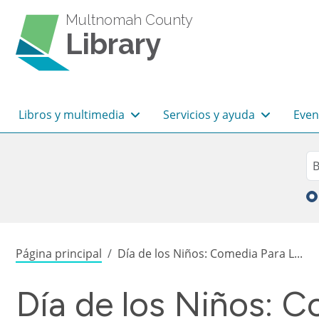
Pasar al contenido principal
Multnomah County
Library
Navegación principal
Libros y multimedia
Servicios y ayuda
Even
Sea
Bu
Sobrescribir enlaces de
Página principal
Día de los Niños: Comedia Para L...
Día de los Niños: 