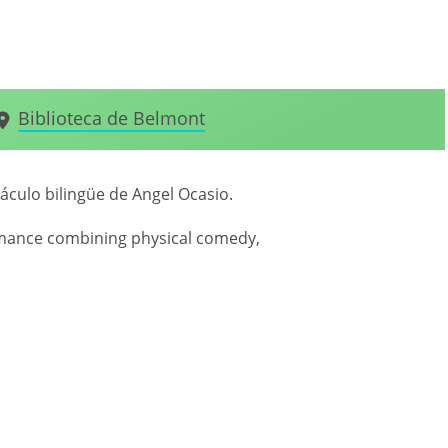
Biblioteca de Belmont
áculo bilingüe de Angel Ocasio.
ormance combining physical comedy,