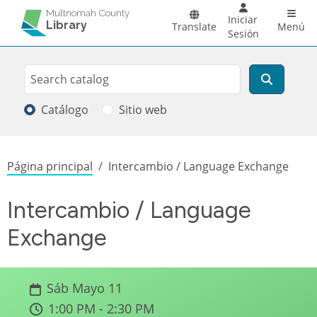
Pasar al contenido principal
Main 
Multnomah County
Iniciar
Library
Translate
Menú
Sesión
Search
Buscar
Catálogo
Sitio web
Sobrescribir enlaces de ayuda a la
Página principal
Intercambio / Language Exchange
Intercambio / Language
Exchange
Sáb Mayo 11
1:00 PM - 2:30 PM