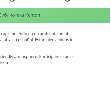
Библиотека Kenton
tán aprendiendo en un ambiente amable.
la otra en español. Están bienvenidos los
 friendly atmosphere. Participants speak
elcome.