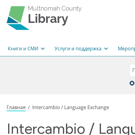
Перейти к основному содержанию
Multnomah County
Library
Основная навигация
Книги и СМИ
Услуги и поддержка
Меропр
Sea
П
Строка навигации
Главная
Intercambio / Language Exchange
Intercambio / Lan