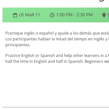
сб Май 11
1:00 PM - 2:30 PM
Practique inglés o español y ayude a los demás que es
Los participantes hablan la mitad del tiempo en inglés y 
principiantes.
Practice English or Spanish and help other learners in a
half the time in English and half in Spanish. Beginners w