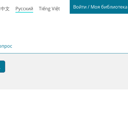
Login / My
Войти / Моя библиотек
体中文
Русский
Tiếng Việt
опрос