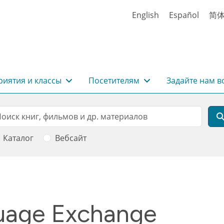
English
Español
简
иятия и классы
Посетителям
Задайте нам в
rch
оиск
Каталог
Вебсайт
guage Exchange