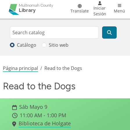
Pasar al contenido principal
Main 
Multnomah County
Iniciar
Library
Translate
Menú
Sesión
Search
Buscar
Catálogo
Sitio web
Sobrescribir enlaces de ayuda a la
Página principal
Read to the Dogs
Read to the Dogs
Sáb Mayo 9
11:00 AM - 1:00 PM
Biblioteca de Holgate