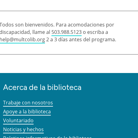
Todos son bienvenidos. Para acomodaciones por
discapacidad, llame al
503.988.5123
o escriba a
help@multcolib.org
2 a 3 días antes del programa.
Acerca de la biblioteca
Trabaje con nosotros
Apoye a la biblioteca
Voluntariado
Noticias y hechos