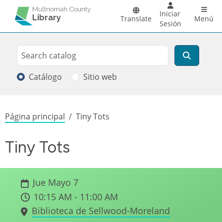
Pasar al contenido principal
Main 
Multnomah County
Iniciar
Library
Translate
Menú
Sesión
Search
Buscar
Catálogo
Sitio web
Sobrescribir enlaces de ayuda a la
Página principal
Tiny Tots
Tiny Tots
Jue Mayo 7
10:15 AM - 11:00 AM
Biblioteca de Sellwood-Moreland